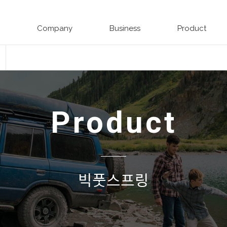
Company
Business
Product
Product
빅풋스프링