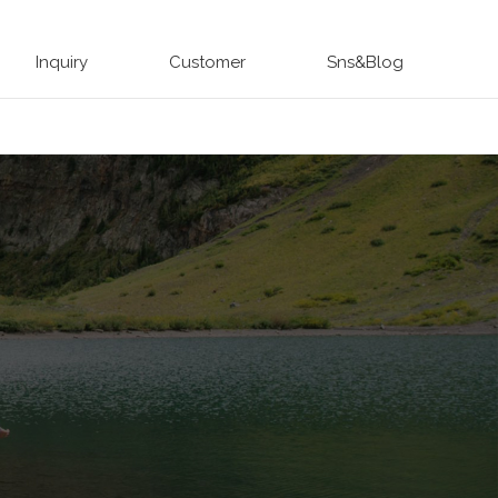
Inquiry
Customer
Sns&Blog